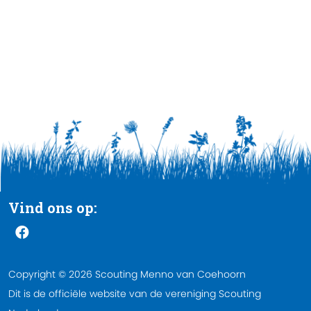
Vind ons op:
Copyright © 2026 Scouting Menno van Coehoorn
Dit is de officiële website van de vereniging Scouting