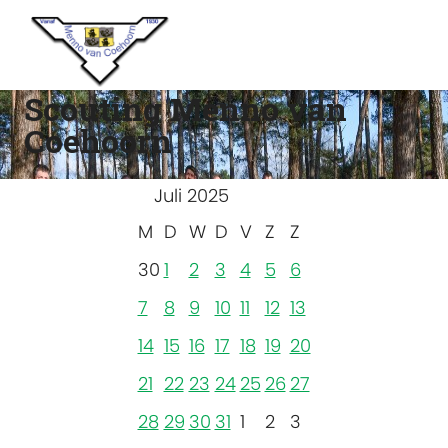
Scouting Menno van
Coehoorn
Juli 2025
M
D
W
D
V
Z
Z
30
1
2
3
4
5
6
7
8
9
10
11
12
13
14
15
16
17
18
19
20
21
22
23
24
25
26
27
28
29
30
31
1
2
3