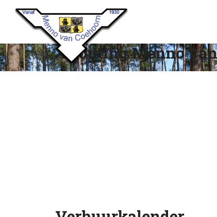
Scouting Menno van
Verhuurkalender