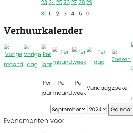
23
24
25
26
27
28
29
30
1
2
3
4
5
6
Verhuurkalender
Per
Per
Per
Vandaag
Zoeken
jaar
maand
week
Ga naa
Evenementen voor