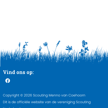
Vind ons op:
Copyright © 2026 Scouting Menno van Coehoorn
Dit is de officiële website van de vereniging Scouting