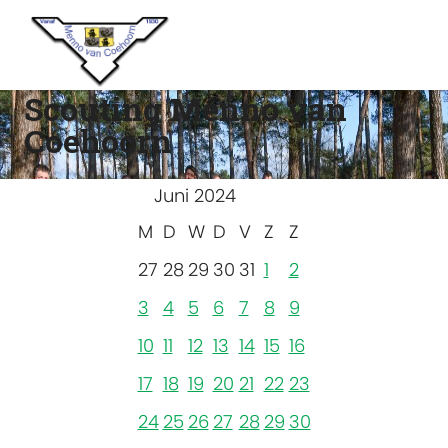
Scouting Menno van
Coehoorn
Juni 2024
M
D
W
D
V
Z
Z
27
28
29
30
31
1
2
3
4
5
6
7
8
9
10
11
12
13
14
15
16
17
18
19
20
21
22
23
24
25
26
27
28
29
30