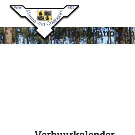
Scouting Menno van
Verhuurkalender