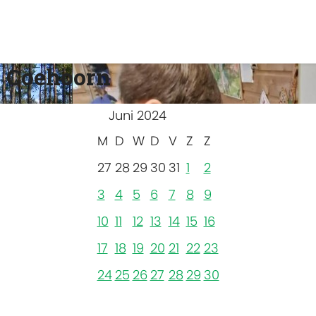
 Coehoorn
Juni 2024
M
D
W
D
V
Z
Z
27
28
29
30
31
1
2
3
4
5
6
7
8
9
10
11
12
13
14
15
16
17
18
19
20
21
22
23
24
25
26
27
28
29
30