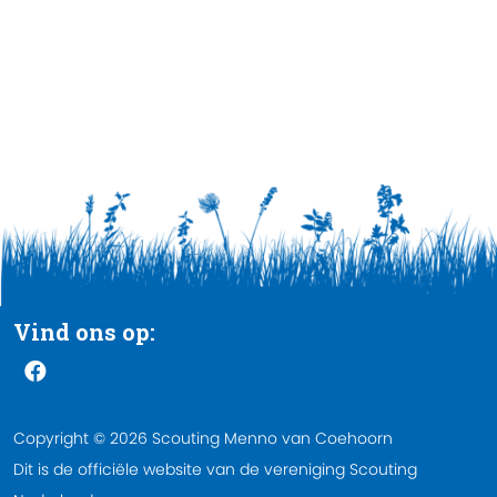
Vind ons op:
Copyright © 2026 Scouting Menno van Coehoorn
Dit is de officiële website van de vereniging Scouting