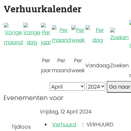
Verhuurkalender
Per
Per
Per
Vandaag
Zoeken
jaar
maand
week
Ga naa
Evenementen voor
Vrijdag, 12 April 2024
Verhuurd
:: VERHUURD
Tijdloos