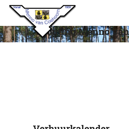
Scouting Menno van
Verhuurkalender