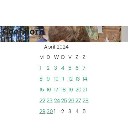
 Coehoorn
April 2024
M
D
W
D
V
Z
Z
1
2
3
4
5
6
7
8
9
10
11
12
13
14
15
16
17
18
19
20
21
22
23
24
25
26
27
28
29
30
1
2
3
4
5