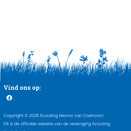
Vind ons op:
Copyright © 2026 Scouting Menno van Coehoorn
Dit is de officiële website van de vereniging Scouting