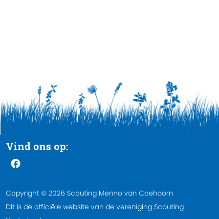
Vind ons op:
Copyright © 2026 Scouting Menno van Coehoorn
Dit is de officiële website van de vereniging Scouting