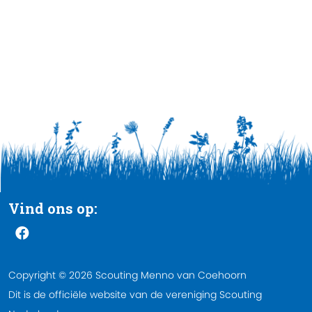
Vind ons op:
Copyright © 2026 Scouting Menno van Coehoorn
Dit is de officiële website van de vereniging Scouting