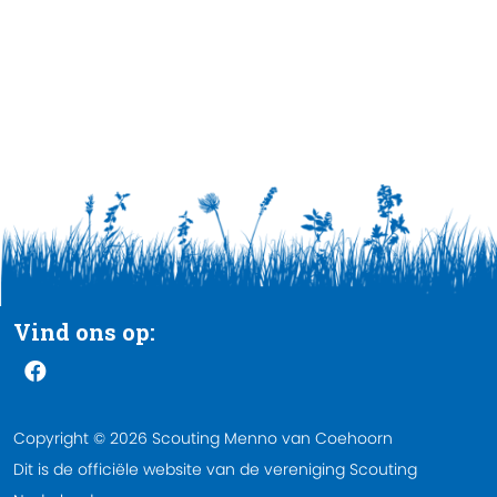
Vind ons op:
Copyright © 2026 Scouting Menno van Coehoorn
Dit is de officiële website van de vereniging Scouting