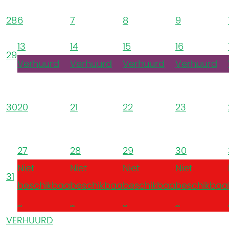
28
6
7
8
9
13
14
15
16
29
Verhuurd
Verhuurd
Verhuurd
Verhuurd
30
20
21
22
23
27
28
29
30
Niet
Niet
Niet
Niet
31
beschikbaa
beschikbaa
beschikbaa
beschikbaa
...
...
...
...
VERHUURD