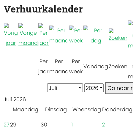
Verhuurkalender
Per
Per
Per
Vandaag
Zoeken
jaar
maand
week
m
Ga naar
Juli 2026
Maandag
Dinsdag
Woensdag
Donderdag
27
29
30
1
2