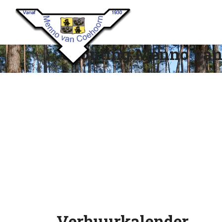
Scouting Menno van
Verhuurkalender