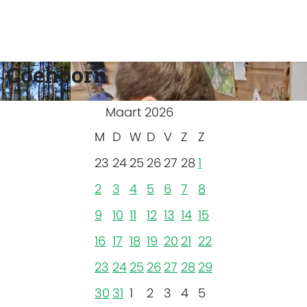
 Coehoorn
Maart 2026
M
D
W
D
V
Z
Z
23
24
25
26
27
28
1
2
3
4
5
6
7
8
9
10
11
12
13
14
15
16
17
18
19
20
21
22
23
24
25
26
27
28
29
30
31
1
2
3
4
5