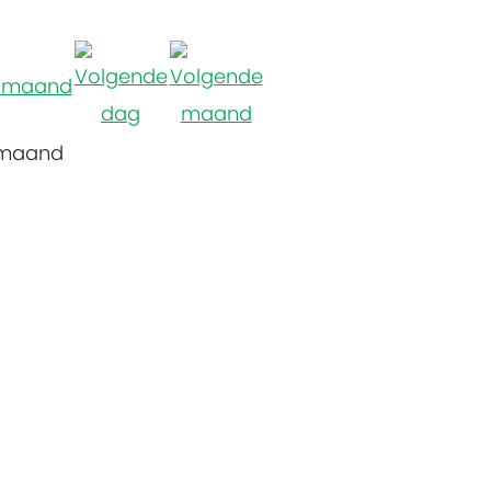
 maand