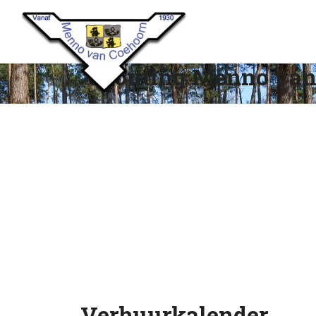
Scouting Menno van
Verhuurkalender