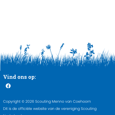
Vind ons op:
Copyright © 2026 Scouting Menno van Coehoorn
Dit is de officiële website van de vereniging Scouting