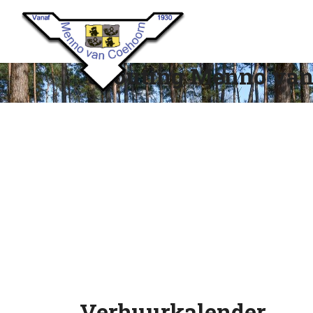
Scouting Menno van
Verhuurkalender