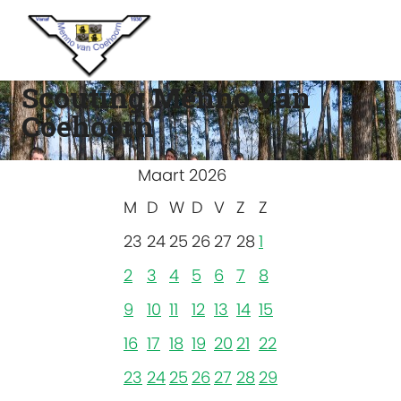
Scouting Menno van
Coehoorn
Maart 2026
M
D
W
D
V
Z
Z
23
24
25
26
27
28
1
2
3
4
5
6
7
8
9
10
11
12
13
14
15
16
17
18
19
20
21
22
23
24
25
26
27
28
29