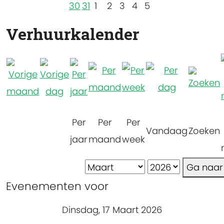
30
31
1
2
3
4
5
Verhuurkalender
Per
Per
Per
Vandaag
Zoeken
jaar
maand
week
Ga naa
Evenementen voor
Dinsdag, 17 Maart 2026