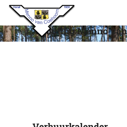
Scouting Menno van
Verhuurkalender